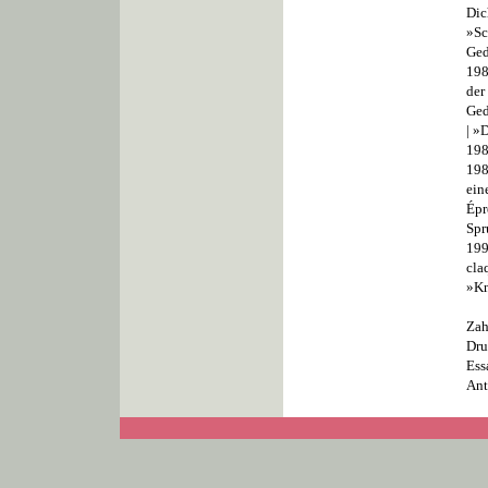
Dic
»Sc
Ged
198
der
Ged
| »
198
198
ein
Épr
Spr
199
cla
»Kn
Zah
Dru
Ess
Ant