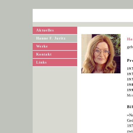
Aktuelles
Hanne F. Juritz
Ha
Werke
geb
Kontakt
Pr
Links
19
19
19
19
19
Mit
Bi
»Na
Ged
197
zwi